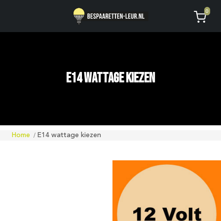
Geen code ontvangen of kwijt?
Vragen
0
AVG
E14 wattage kiezen
Home
E14 wattage kiezen