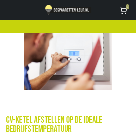
Geen code ontvangen of kwijt?
Vragen
0
AVG
CV-ketel afstellen op de ideale
bedrijfstemperatuur