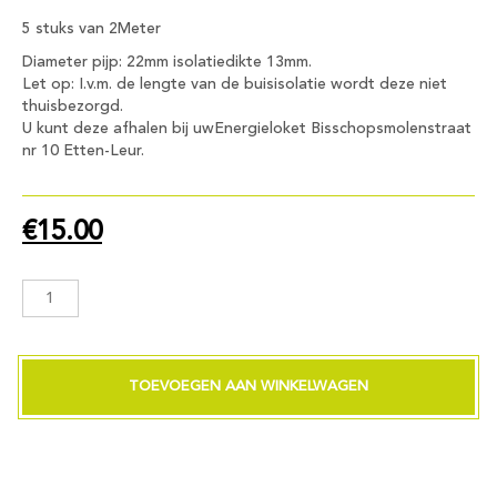
5 stuks van 2Meter
Diameter pijp: 22mm isolatiedikte 13mm.
Let op: I.v.m. de lengte van de buisisolatie wordt deze niet
thuisbezorgd.
U kunt deze afhalen bij uwEnergieloket Bisschopsmolenstraat
nr 10 Etten-Leur.
€
15.00
CV
leidingisolatie
22mm•
5x2M
met
TOEVOEGEN AAN WINKELWAGEN
split
zelklevend
aantal