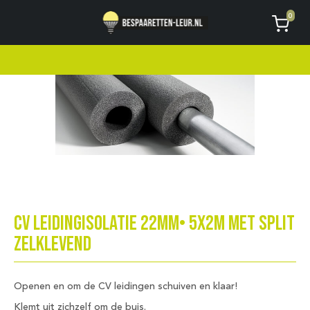
Geen code ontvangen of kwijt?
Vragen
0
AVG
CV leidingisolatie 22mm• 5x2M met split
zelklevend
Openen en om de CV leidingen schuiven en klaar!
Klemt uit zichzelf om de buis.