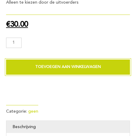
Alleen te kiezen door de uitvoerders
€
30.00
Hulp
bij
het
aanbrengen
aantal
TOEVOEGEN AAN WINKELWAGEN
Categorie:
geen
Beschrijving