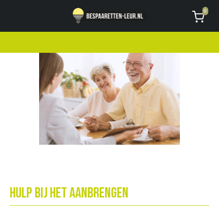
Geen code ontvangen of kwijt?
Vragen
0
AVG
Hulp bij het aanbrengen