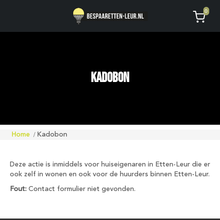
Geen code ontvangen of kwijt?
Vragen
0
AVG
Kadobon
Home
Kadobon
Deze actie is inmiddels voor huiseigenaren in Etten-Leur die er
ook zelf in wonen en ook voor de huurders binnen Etten-Leur.
Fout:
Contact formulier niet gevonden.