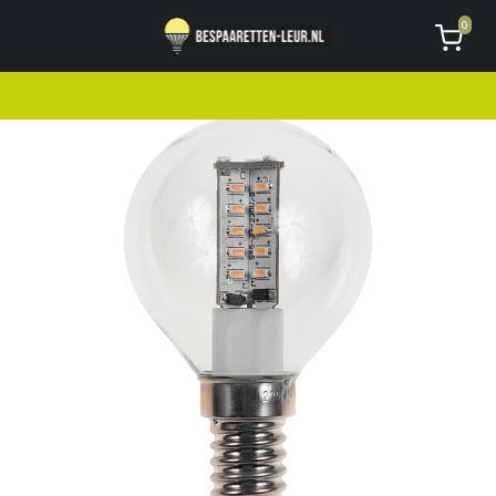
Geen code ontvangen of kwijt?
Vragen
0
AVG