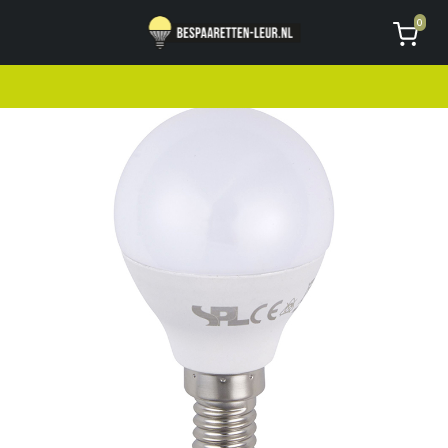
Geen code ontvangen of kwijt?
Vragen
0
AVG