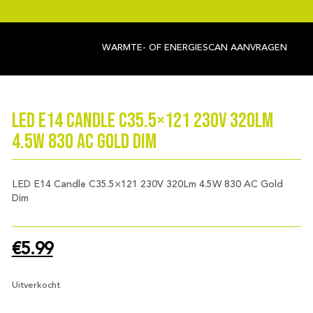
WARMTE- OF ENERGIESCAN AANVRAGEN
LED E14 Candle C35.5×121 230V 320Lm
4.5W 830 AC Gold Dim
LED E14 Candle C35.5×121 230V 320Lm 4.5W 830 AC Gold
Dim
€
5.99
Uitverkocht