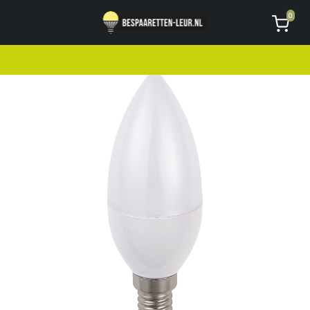
Geen code ontvangen of kwijt?
Vragen
0
AVG