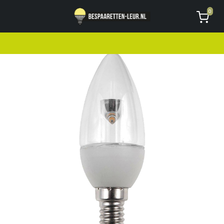
Geen code ontvangen of kwijt?
Vragen
0
AVG