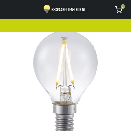
Geen code ontvangen of kwijt?
Vragen
0
AVG