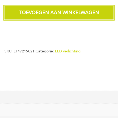
Fila
Ball
G45x75
TOEVOEGEN AAN WINKELWAGEN
230V
150Lm
1.9W
821
AC
Clear
Non-
SKU:
L147215021
Categorie:
LED verlichting
Dim
aantal