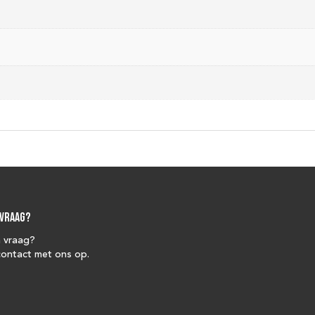
 vraag?
n vraag?
ontact met ons op.