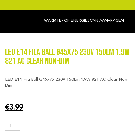
WARMTE- OF ENERGIESCAN AANVRAGEN
LED E14 Fila Ball G45x75 230V 150Lm 1.9W
821 AC Clear Non-Dim
LED E14 Fila Ball G45x75 230V 150Lm 1.9W 821 AC Clear Non-
Dim
€
3.99
LED
E14