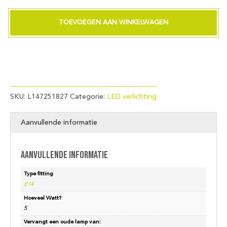
Ball
G45x75
TOEVOEGEN AAN WINKELWAGEN
230V
420Lm
5W
827
AC
Frosted
Dim
SKU:
L147251827
Categorie:
LED verlichting
aantal
Aanvullende informatie
Aanvullende informatie
Type fitting
E14
Hoeveel Watt?
5
Vervangt een oude lamp van: