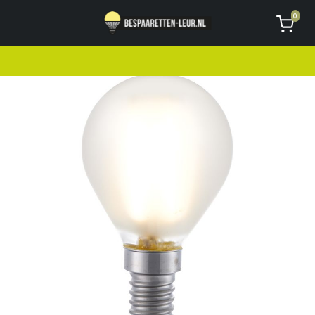
Geen code ontvangen of kwijt?
Vragen
0
AVG