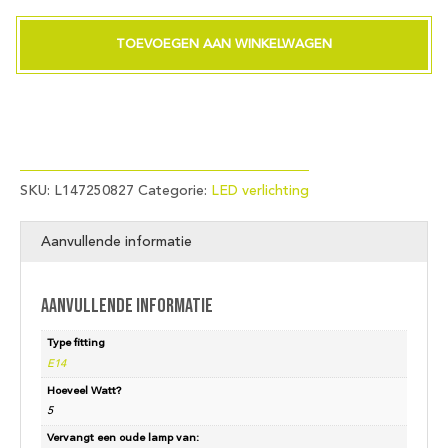
Ball
G45x75
TOEVOEGEN AAN WINKELWAGEN
230V
470Lm
5W
827
AC
Clear
Dim
SKU:
L147250827
Categorie:
LED verlichting
aantal
Aanvullende informatie
Aanvullende informatie
Type fitting
E14
Hoeveel Watt?
5
Vervangt een oude lamp van: