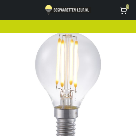
Geen code ontvangen of kwijt?
Vragen
0
AVG