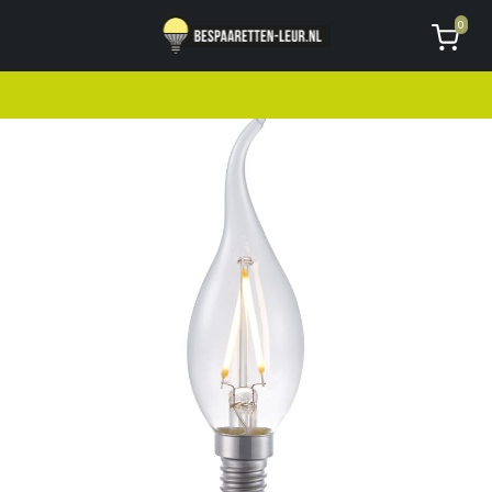
Geen code ontvangen of kwijt?
Vragen
0
AVG