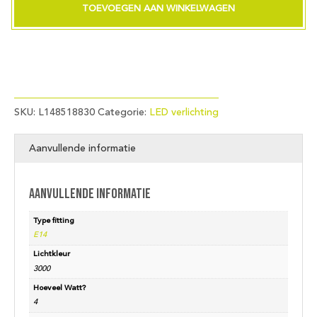
230V
TOEVOEGEN AAN WINKELWAGEN
300Lm
4W
830
AC
Opal
Non-
Dim
SKU:
L148518830
Categorie:
LED verlichting
aantal
Aanvullende informatie
Aanvullende informatie
Type fitting
E14
Lichtkleur
3000
Hoeveel Watt?
4