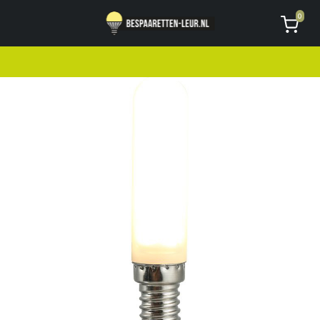
Geen code ontvangen of kwijt?
Vragen
0
AVG