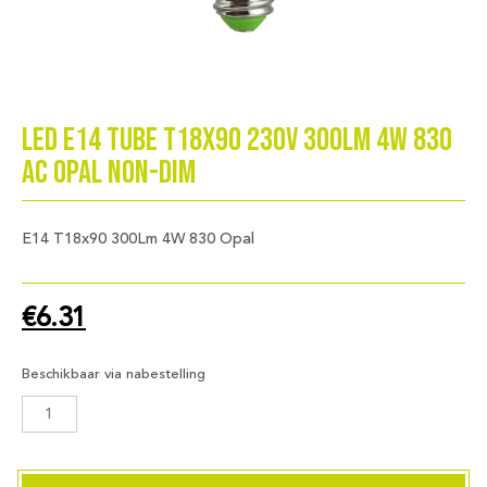
LED E14 Tube T18x90 230V 300Lm 4W 830
AC Opal Non-Dim
E14 T18x90 300Lm 4W 830 Opal
€
6.31
Beschikbaar via nabestelling
LED
E14
Tube
T18x90