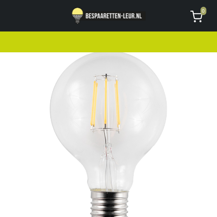
Geen code ontvangen of kwijt?
Vragen
0
AVG