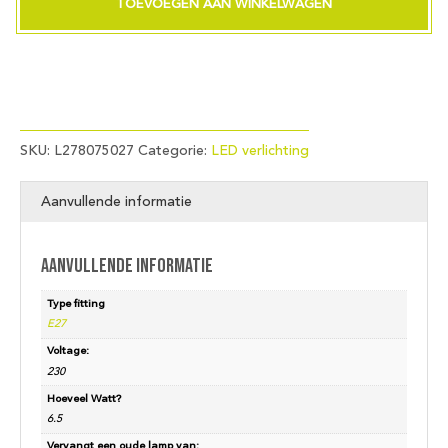
TOEVOEGEN AAN WINKELWAGEN
G80x120
230V
700Lm
6.5W
827
AC
Clear
SKU:
L278075027
Categorie:
LED verlichting
Dim
aantal
Aanvullende informatie
Aanvullende informatie
Type fitting
E27
Voltage:
230
Hoeveel Watt?
6.5
Vervangt een oude lamp van: