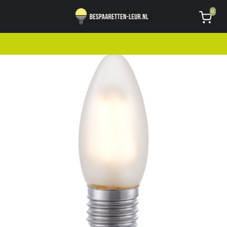
Geen code ontvangen of kwijt?
Vragen
0
AVG