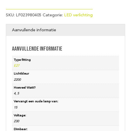
SKU:
LF023980405
Categorie:
LED verlichting
Aanvullende informatie
Aanvullende informatie
Type fitting
E27
Lichtkleur
2200
Hoeveel Watt?
4, 5
Vervangt een oude lamp van:
15
Voltage:
230
Dimbaar: