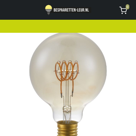
Geen code ontvangen of kwijt?
Vragen
0
AVG