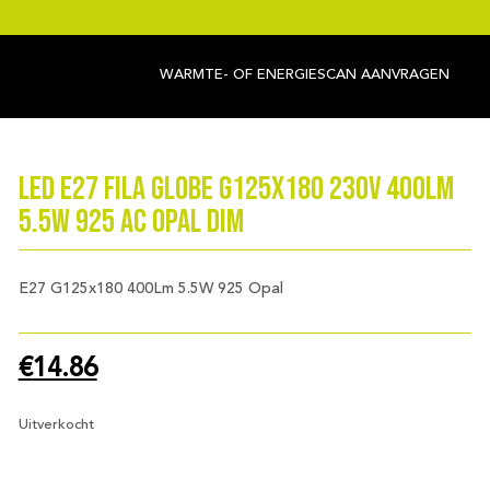
WARMTE- OF ENERGIESCAN AANVRAGEN
LED E27 Fila Globe G125x180 230V 400Lm
5.5W 925 AC Opal Dim
E27 G125x180 400Lm 5.5W 925 Opal
€
14.86
Uitverkocht