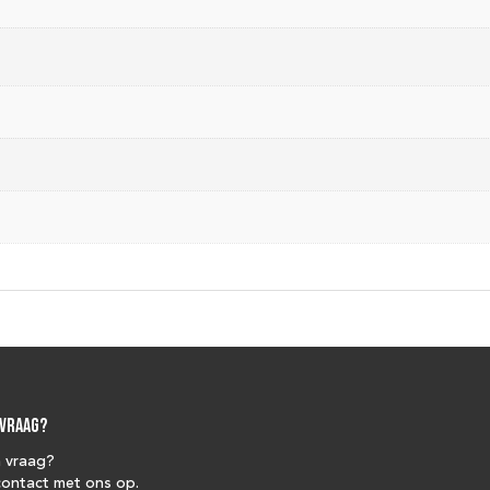
 vraag?
n vraag?
ontact met ons op.