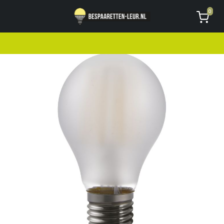
Geen code ontvangen of kwijt?
Vragen
0
AVG