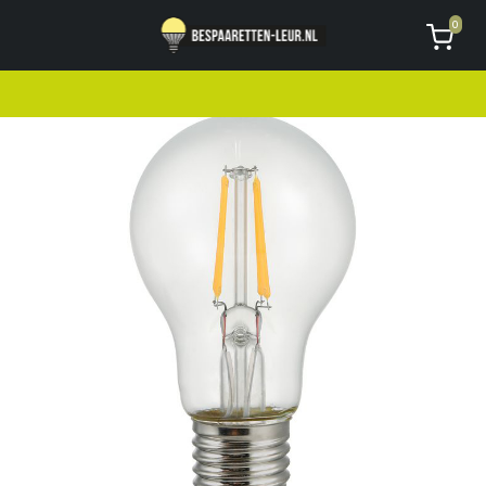
Geen code ontvangen of kwijt?
Vragen
0
AVG