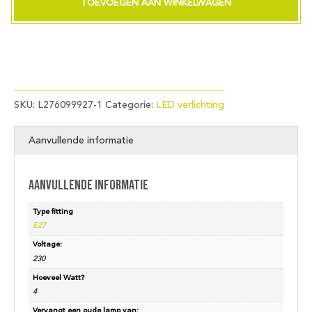
TOEVOEGEN AAN WINKELWAGEN
230V
470Lm
4W
827
AC
met
schemerschakelaar
SKU:
L276099927-1
Categorie:
LED verlichting
aantal
Aanvullende informatie
Aanvullende informatie
Type fitting
E27
Voltage:
230
Hoeveel Watt?
4
Vervangt een oude lamp van: