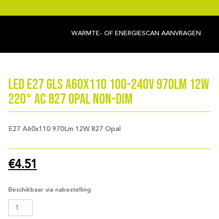
WARMTE- OF ENERGIESCAN AANVRAGEN
LED E27 GLS A60x110 100-240V 970Lm 12W
220° AC 827 Opal Non-Dim
E27 A60x110 970Lm 12W 827 Opal
€
4.51
Beschikbaar via nabestelling
LED
E27