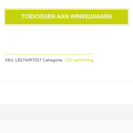
GLS
A60x110
100-
TOEVOEGEN AAN WINKELWAGEN
240V
970Lm
12W
220°
AC
827
Opal
SKU:
LB276097027
Categorie:
LED verlichting
Non-
Dim
aantal