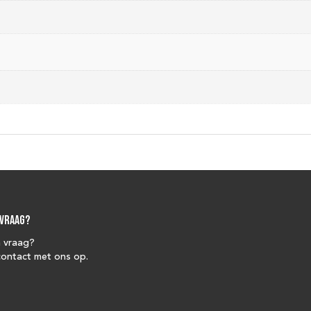
 vraag?
n vraag?
ontact met ons op.