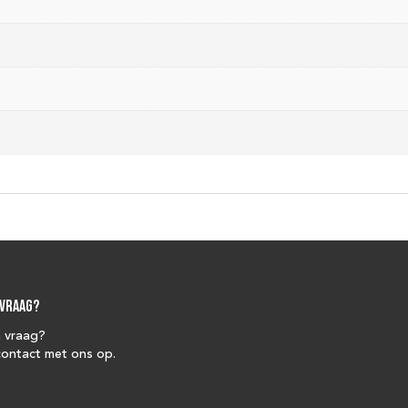
 vraag?
n vraag?
ontact met ons op.