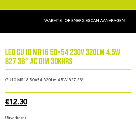
WARMTE- OF ENERGIESCAN AANVRAGEN
LED GU10 MR16 50×54 230V 320Lm 4.5W
827 38° AC Dim 30Khrs
GU10 MR16 50×54 320Lm 4.5W 827 38°
€
12.30
Uitverkocht