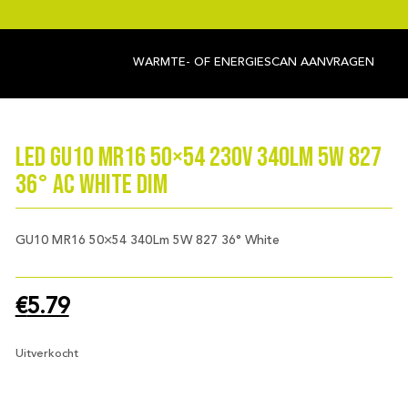
WARMTE- OF ENERGIESCAN AANVRAGEN
LED GU10 MR16 50×54 230V 340Lm 5W 827
36° AC White Dim
GU10 MR16 50×54 340Lm 5W 827 36° White
€
5.79
Uitverkocht