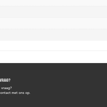
 vraag?
n vraag?
ontact met ons op.