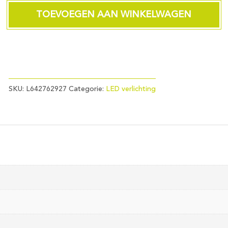
Glass
50x53
TOEVOEGEN AAN WINKELWAGEN
230V
320Lm
5.5W
927
38°
AC
3step-
SKU:
L642762927
Categorie:
LED verlichting
Dim
aantal