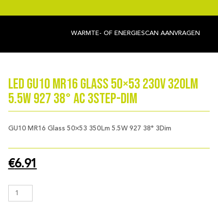
WARMTE- OF ENERGIESCAN AANVRAGEN
LED GU10 MR16 Glass 50×53 230V 320Lm
5.5W 927 38° AC 3step-Dim
GU10 MR16 Glass 50×53 350Lm 5.5W 927 38° 3Dim
€
6.91
LED
GU10
MR16