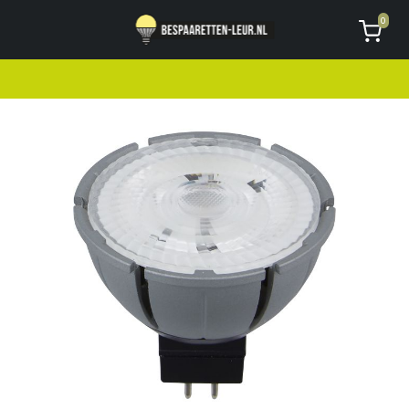
Geen code ontvangen of kwijt?
Vragen
0
AVG