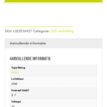
460Lm
7.5W
927
36°
AC/DC
Dim
SKU:
L022536927
Categorie:
LED verlichting
aantal
Aanvullende informatie
Aanvullende informatie
Type fitting
GU5.3
Lichtkleur
2700
Hoeveel Watt?
5, 7
Voltage:
12