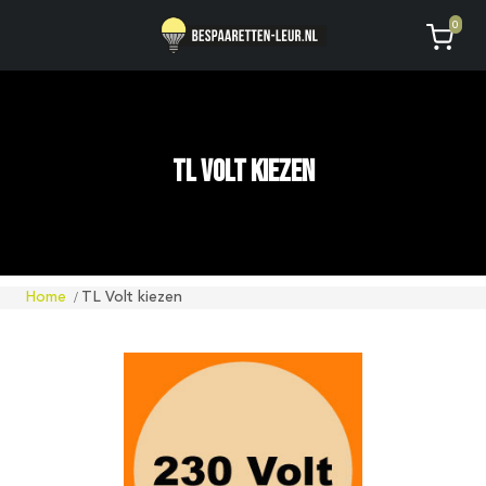
Geen code ontvangen of kwijt?
Vragen
0
AVG
TL Volt kiezen
Home
TL Volt kiezen